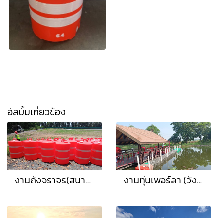
อัลบั้มเกี่ยวข้อง
งานถังจราจร(สนามแข่งรถฮอนด้า)
งานทุ่นเพอร์ลา (วังน้อย)